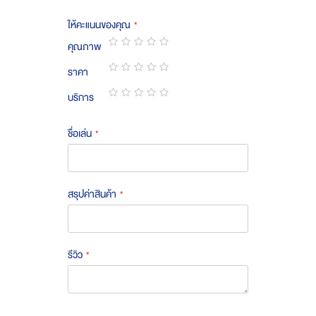
ให้คะแนนของคุณ
คุณภาพ
1
2
3
4
5
ราคา
star
stars
stars
stars
stars
1
2
3
4
5
บริการ
star
stars
stars
stars
stars
1
2
3
4
5
star
stars
stars
stars
stars
ชื่อเล่น
สรุปค่าสินค้า
รีวิว