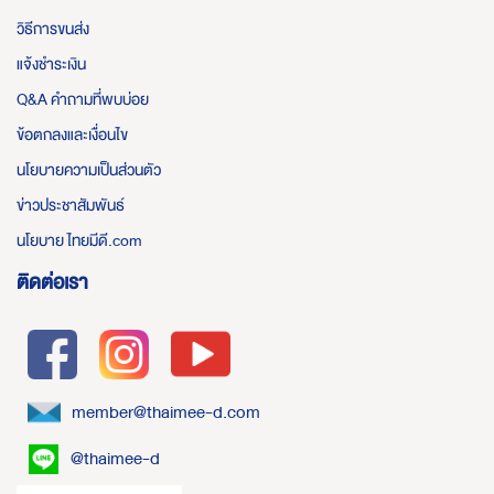
วิธีการขนส่ง
แจ้งชำระเงิน
Q&A คำถามที่พบบ่อย
ข้อตกลงและเงื่อนไข
นโยบายความเป็นส่วนตัว
ข่าวประชาสัมพันธ์
นโยบาย ไทยมีดี.com
ติดต่อเรา
member@thaimee-d.com
@thaimee-d