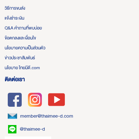
วิธีการขนส่ง
แจ้งชำระเงิน
Q&A คำถามที่พบบ่อย
ข้อตกลงและเงื่อนไข
นโยบายความเป็นส่วนตัว
ข่าวประชาสัมพันธ์
นโยบาย ไทยมีดี.com
ติดต่อเรา
member@thaimee-d.com
@thaimee-d