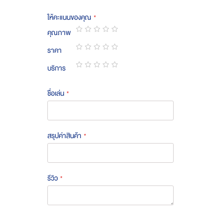
ให้คะแนนของคุณ
คุณภาพ
1
2
3
4
5
ราคา
star
stars
stars
stars
stars
1
2
3
4
5
บริการ
star
stars
stars
stars
stars
1
2
3
4
5
star
stars
stars
stars
stars
ชื่อเล่น
สรุปค่าสินค้า
รีวิว