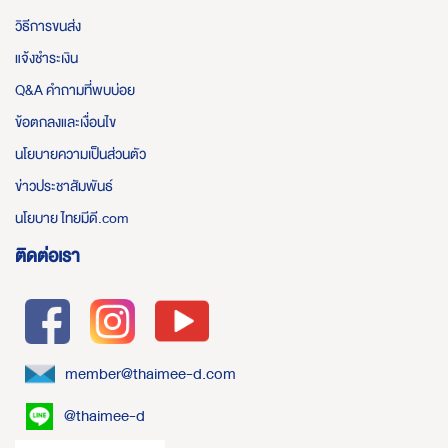
วิธีการขนส่ง
แจ้งชำระเงิน
Q&A คำถามที่พบบ่อย
ข้อตกลงและเงื่อนไข
นโยบายความเป็นส่วนตัว
ข่าวประชาสัมพันธ์
นโยบาย ไทยมีดี.com
ติดต่อเรา
member@thaimee-d.com
@thaimee-d