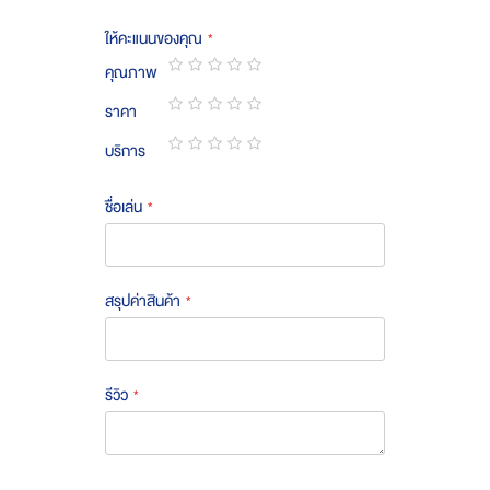
ให้คะแนนของคุณ
คุณภาพ
1
2
3
4
5
ราคา
star
stars
stars
stars
stars
1
2
3
4
5
บริการ
star
stars
stars
stars
stars
1
2
3
4
5
star
stars
stars
stars
stars
ชื่อเล่น
สรุปค่าสินค้า
รีวิว