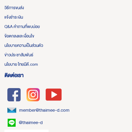
วิธีการขนส่ง
แจ้งชำระเงิน
Q&A คำถามที่พบบ่อย
ข้อตกลงและเงื่อนไข
นโยบายความเป็นส่วนตัว
ข่าวประชาสัมพันธ์
นโยบาย ไทยมีดี.com
ติดต่อเรา
member@thaimee-d.com
@thaimee-d