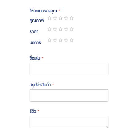
ให้คะแนนของคุณ
คุณภาพ
1
2
3
4
5
ราคา
star
stars
stars
stars
stars
1
2
3
4
5
บริการ
star
stars
stars
stars
stars
1
2
3
4
5
star
stars
stars
stars
stars
ชื่อเล่น
สรุปค่าสินค้า
รีวิว