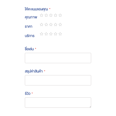
ให้คะแนนของคุณ
คุณภาพ
1
2
3
4
5
ราคา
star
stars
stars
stars
stars
1
2
3
4
5
บริการ
star
stars
stars
stars
stars
1
2
3
4
5
star
stars
stars
stars
stars
ชื่อเล่น
สรุปค่าสินค้า
รีวิว