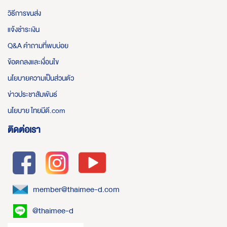
วิธีการขนส่ง
แจ้งชำระเงิน
Q&A คำถามที่พบบ่อย
ข้อตกลงและเงื่อนไข
นโยบายความเป็นส่วนตัว
ข่าวประชาสัมพันธ์
นโยบาย ไทยมีดี.com
ติดต่อเรา
member@thaimee-d.com
@thaimee-d