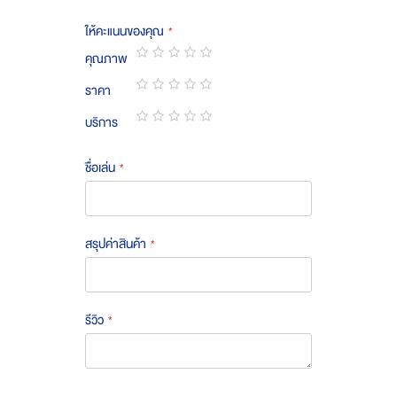
ให้คะแนนของคุณ
คุณภาพ
1
2
3
4
5
ราคา
star
stars
stars
stars
stars
1
2
3
4
5
บริการ
star
stars
stars
stars
stars
1
2
3
4
5
star
stars
stars
stars
stars
ชื่อเล่น
สรุปค่าสินค้า
รีวิว