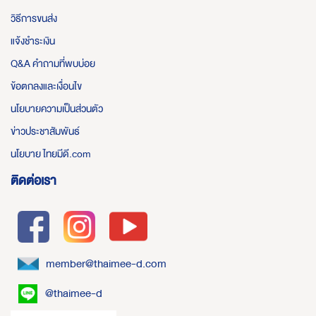
วิธีการขนส่ง
แจ้งชำระเงิน
Q&A คำถามที่พบบ่อย
ข้อตกลงและเงื่อนไข
นโยบายความเป็นส่วนตัว
ข่าวประชาสัมพันธ์
นโยบาย ไทยมีดี.com
ติดต่อเรา
member@thaimee-d.com
@thaimee-d