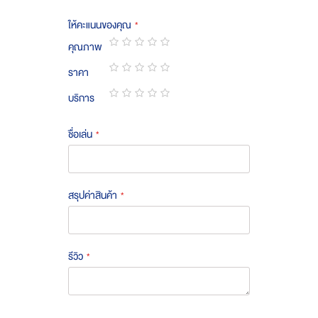
ให้คะแนนของคุณ
คุณภาพ
1
2
3
4
5
ราคา
star
stars
stars
stars
stars
1
2
3
4
5
บริการ
star
stars
stars
stars
stars
1
2
3
4
5
star
stars
stars
stars
stars
ชื่อเล่น
สรุปค่าสินค้า
รีวิว