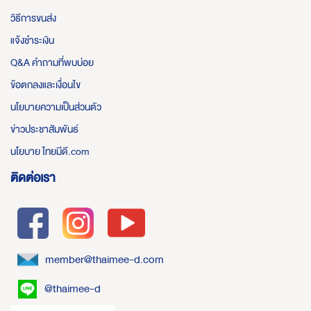
วิธีการขนส่ง
แจ้งชำระเงิน
Q&A คำถามที่พบบ่อย
ข้อตกลงและเงื่อนไข
นโยบายความเป็นส่วนตัว
ข่าวประชาสัมพันธ์
นโยบาย ไทยมีดี.com
ติดต่อเรา
member@thaimee-d.com
@thaimee-d