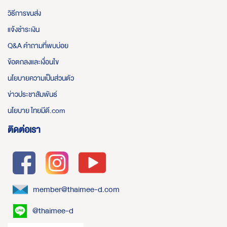
วิธีการขนส่ง
แจ้งชำระเงิน
Q&A คำถามที่พบบ่อย
ข้อตกลงและเงื่อนไข
นโยบายความเป็นส่วนตัว
ข่าวประชาสัมพันธ์
นโยบาย ไทยมีดี.com
ติดต่อเรา
member@thaimee-d.com
@thaimee-d