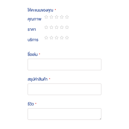
ให้คะแนนของคุณ
คุณภาพ
1
2
3
4
5
ราคา
star
stars
stars
stars
stars
1
2
3
4
5
บริการ
star
stars
stars
stars
stars
1
2
3
4
5
star
stars
stars
stars
stars
ชื่อเล่น
สรุปค่าสินค้า
รีวิว