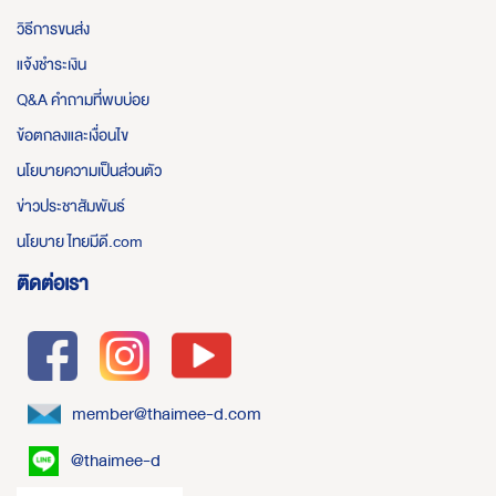
วิธีการขนส่ง
แจ้งชำระเงิน
Q&A คำถามที่พบบ่อย
ข้อตกลงและเงื่อนไข
นโยบายความเป็นส่วนตัว
ข่าวประชาสัมพันธ์
นโยบาย ไทยมีดี.com
ติดต่อเรา
member@thaimee-d.com
@thaimee-d