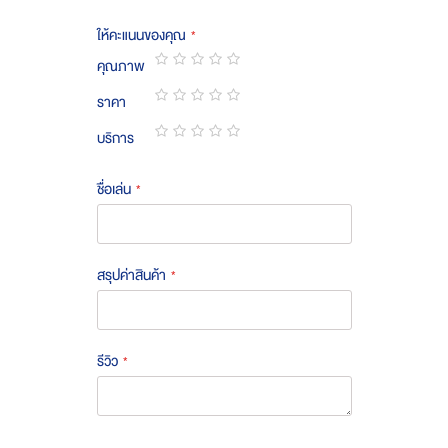
ให้คะแนนของคุณ
คุณภาพ
1
2
3
4
5
ราคา
star
stars
stars
stars
stars
1
2
3
4
5
บริการ
star
stars
stars
stars
stars
1
2
3
4
5
star
stars
stars
stars
stars
ชื่อเล่น
สรุปค่าสินค้า
รีวิว