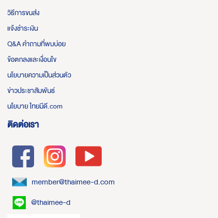
วิธีการขนส่ง
แจ้งชำระเงิน
Q&A คำถามที่พบบ่อย
ข้อตกลงและเงื่อนไข
นโยบายความเป็นส่วนตัว
ข่าวประชาสัมพันธ์
นโยบาย ไทยมีดี.com
ติดต่อเรา
member@thaimee-d.com
@thaimee-d