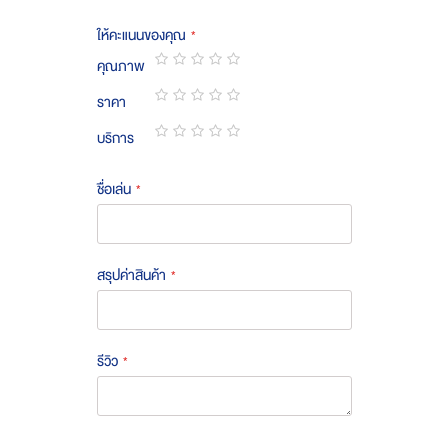
ให้คะแนนของคุณ
คุณภาพ
1
2
3
4
5
ราคา
star
stars
stars
stars
stars
1
2
3
4
5
บริการ
star
stars
stars
stars
stars
1
2
3
4
5
star
stars
stars
stars
stars
ชื่อเล่น
สรุปค่าสินค้า
รีวิว