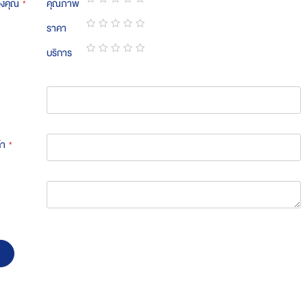
องคุณ
คุณภาพ
1
2
3
4
5
ราคา
star
stars
stars
stars
stars
1
2
3
4
5
บริการ
star
stars
stars
stars
stars
1
2
3
4
5
star
stars
stars
stars
stars
้า