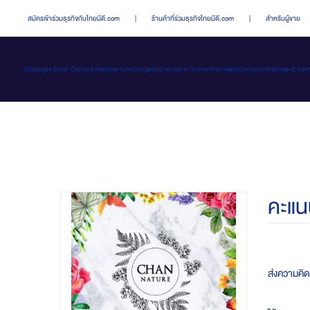
สมัครเข้าร่วมธุรกิจกับไทยมีดี.com
|
ร้านค้าที่ร่วมธุรกิจไทยมีดี.com
|
สำหรับผู้ขาย
: Uncaught Error: Call to a member function getId() on null in /home/thaimeed/domains/thaime
คะแน
ส่งความคิ