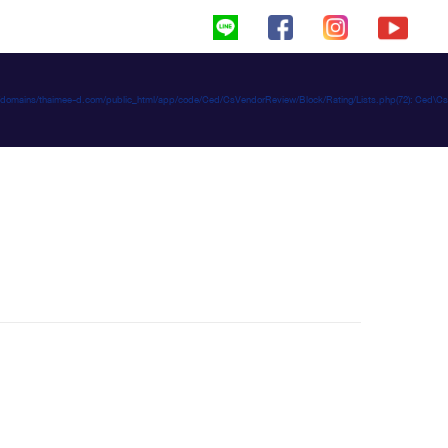
haimeed/domains/thaimee-d.com/public_html/app/code/Ced/CsVendorReview/Block/Rating/Lists.php(72): C