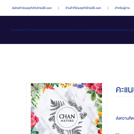
สมัครเข้าร่วมธุรกิจกับไทยมีดี.com
|
ร้านค้าที่ร่วมธุรกิจไทยมีดี.com
|
สำหรับผู้ขาย
: Uncaught Error: Call to a member function getId() on null in /home/thaimeed/domains/thaime
คะแน
ส่งความคิ