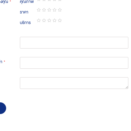
องคุณ
คุณภาพ
1
2
3
4
5
ราคา
star
stars
stars
stars
stars
1
2
3
4
5
บริการ
star
stars
stars
stars
stars
1
2
3
4
5
star
stars
stars
stars
stars
้า