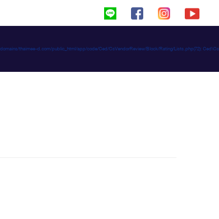
haimeed/domains/thaimee-d.com/public_html/app/code/Ced/CsVendorReview/Block/Rating/Lists.php(72): C