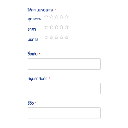
ให้คะแนนของคุณ
คุณภาพ
1
2
3
4
5
ราคา
star
stars
stars
stars
stars
1
2
3
4
5
บริการ
star
stars
stars
stars
stars
1
2
3
4
5
star
stars
stars
stars
stars
ชื่อเล่น
สรุปค่าสินค้า
รีวิว