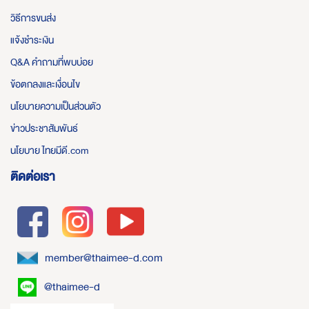
วิธีการขนส่ง
แจ้งชำระเงิน
Q&A คำถามที่พบบ่อย
ข้อตกลงและเงื่อนไข
นโยบายความเป็นส่วนตัว
ข่าวประชาสัมพันธ์
นโยบาย ไทยมีดี.com
ติดต่อเรา
member@thaimee-d.com
@thaimee-d