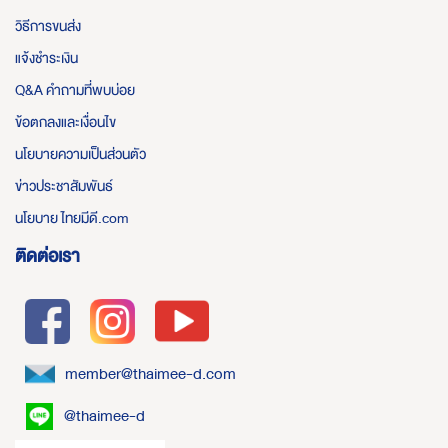
วิธีการขนส่ง
แจ้งชำระเงิน
Q&A คำถามที่พบบ่อย
ข้อตกลงและเงื่อนไข
นโยบายความเป็นส่วนตัว
ข่าวประชาสัมพันธ์
นโยบาย ไทยมีดี.com
ติดต่อเรา
member@thaimee-d.com
@thaimee-d