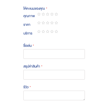
ให้คะแนนของคุณ
คุณภาพ
1
2
3
4
5
ราคา
star
stars
stars
stars
stars
1
2
3
4
5
บริการ
star
stars
stars
stars
stars
1
2
3
4
5
star
stars
stars
stars
stars
ชื่อเล่น
สรุปค่าสินค้า
รีวิว