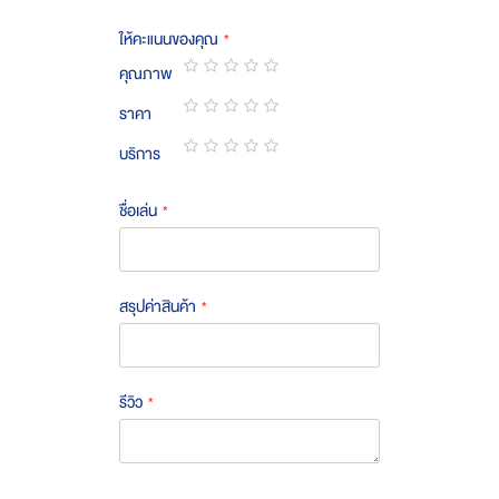
ให้คะแนนของคุณ
คุณภาพ
1
2
3
4
5
ราคา
star
stars
stars
stars
stars
1
2
3
4
5
บริการ
star
stars
stars
stars
stars
1
2
3
4
5
star
stars
stars
stars
stars
ชื่อเล่น
สรุปค่าสินค้า
รีวิว