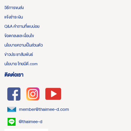
วิธีการขนส่ง
แจ้งชำระเงิน
Q&A คำถามที่พบบ่อย
ข้อตกลงและเงื่อนไข
นโยบายความเป็นส่วนตัว
ข่าวประชาสัมพันธ์
นโยบาย ไทยมีดี.com
ติดต่อเรา
member@thaimee-d.com
@thaimee-d