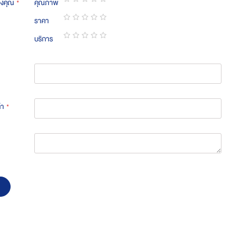
องคุณ
คุณภาพ
1
2
3
4
5
ราคา
star
stars
stars
stars
stars
1
2
3
4
5
บริการ
star
stars
stars
stars
stars
1
2
3
4
5
star
stars
stars
stars
stars
้า