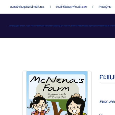
สมัครเข้าร่วมธุรกิจกับไทยมีดี.com
|
ร้านค้าที่ร่วมธุรกิจไทยมีดี.com
|
สำหรับผู้ขาย
: Uncaught Error: Call to a member function getId() on null in /home/thaimeed/domains/thaime
คะแน
ส่งความคิดเ