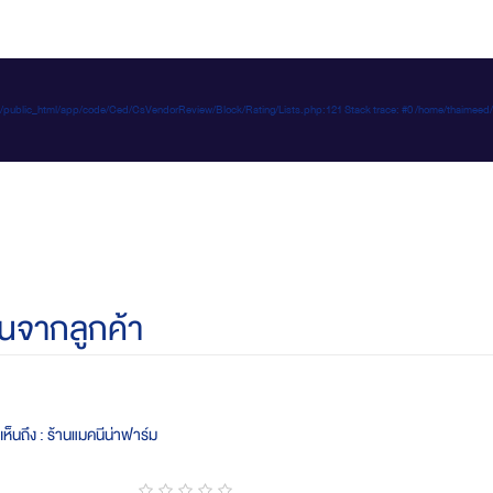
e-d.com/public_html/app/code/Ced/CsVendorReview/Block/Rating/Lists.php:121 Stack trace: #0 /home/t
นจากลูกค้า
ห็นถึง : ร้านแมคนีน่าฟาร์ม