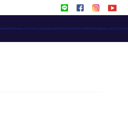
haimeed/domains/thaimee-d.com/public_html/app/code/Ced/CsVendorReview/Block/Rating/Lists.php(72): C