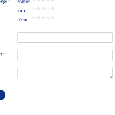
องคุณ
คุณภาพ
1
2
3
4
5
ราคา
star
stars
stars
stars
stars
1
2
3
4
5
บริการ
star
stars
stars
stars
stars
1
2
3
4
5
star
stars
stars
stars
stars
้า