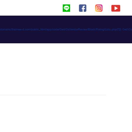
haimeed/domains/thaimee-d.com/public_html/app/code/Ced/CsVendorReview/Block/Rating/Lists.php(72): C