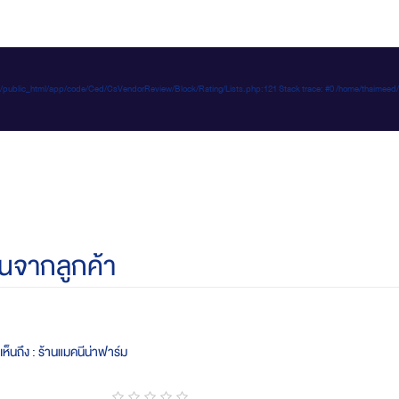
e-d.com/public_html/app/code/Ced/CsVendorReview/Block/Rating/Lists.php:121 Stack trace: #0 /home/t
นจากลูกค้า
ห็นถึง : ร้านแมคนีน่าฟาร์ม