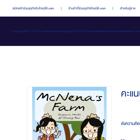
สมัครเข้าร่วมธุรกิจกับไทยมีดี.com
|
ร้านค้าที่ร่วมธุรกิจไทยมีดี.com
|
สำหรับผู้ขาย
: Uncaught Error: Call to a member function getId() on null in /home/thaimeed/domains/thaime
คะแน
ส่งความคิดเ