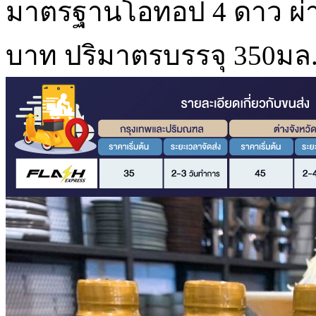
มาตรฐานโอทอป 4 ดาว ผ่
บาท ปริมาตรบรรจุ 350มล