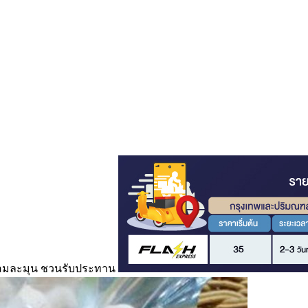
นหอมละมุน ชวนรับประทาน