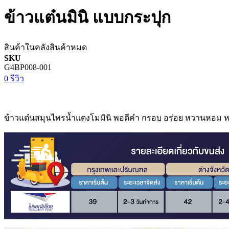
ข้าวแต๋นมินิ แบบกระปุก
สินค้าในคลัง
สินค้าหมด
SKU
G4BP008-001
0 รีวิว
ข้าวแต๋นสมุนไพรน้ำแตงโมมินิ พอดีคำ กรอบ อร่อย หวานหอม