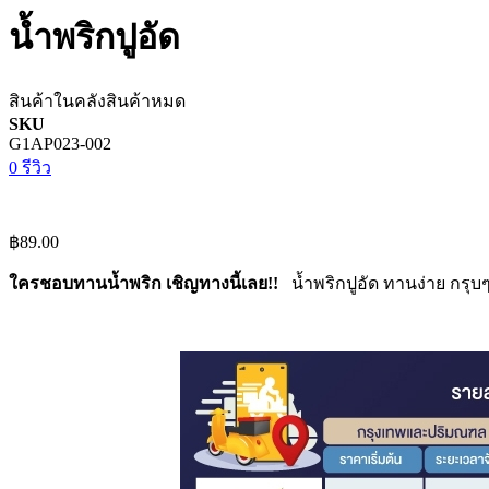
น้ำพริกปูอัด
สินค้าในคลัง
สินค้าหมด
SKU
G1AP023-002
0 รีวิว
฿89.00
ใครชอบทานน้ำพริก เชิญทางนี้เลย!!
น้ำพริกปูอัด ทานง่าย กรุบ