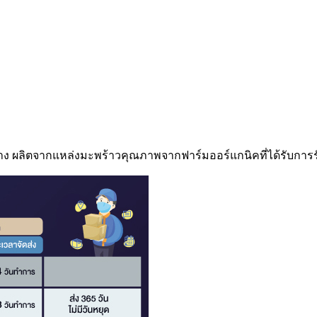
อาง ผลิตจากแหล่งมะพร้าวคุณภาพจากฟาร์มออร์แกนิคที่ได้รับก