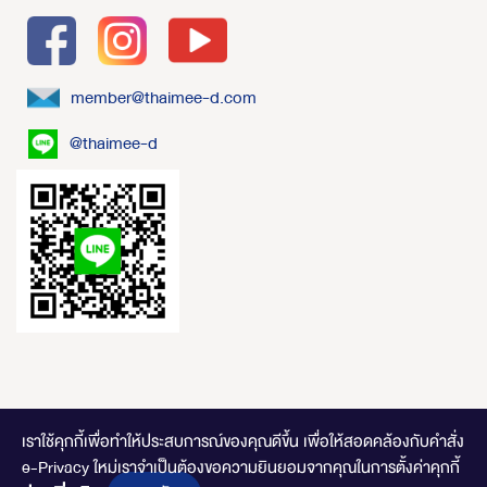
member@thaimee-d.com
@thaimee-d
เราใช้คุกกี้เพื่อทำให้ประสบการณ์ของคุณดีขึ้น
เพื่อให้สอดคล้องกับคำสั่ง
e-Privacy ใหม่เราจำเป็นต้องขอความยินยอมจากคุณในการตั้งค่าคุกกี้
ไทยมีดี.com © 2020 Online Store. All Rights Reserved. DESIGNED BY
CLICK