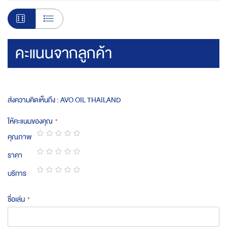
คะแนนจากลูกค้า
ส่งความคิดเห็นถึง : AVO OIL THAILAND
ให้คะแนนของคุณ
คุณภาพ
1
2
3
4
5
ราคา
star
stars
stars
stars
stars
1
2
3
4
5
บริการ
star
stars
stars
stars
stars
1
2
3
4
5
star
stars
stars
stars
stars
ชื่อเล่น