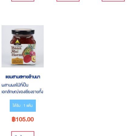
แยมสามสหายล้านนา
ผสานผลไม้ที่เป็น
เอกลักษณ์ของเชียงรายทั้ง
3 ชนิด ได้แก่ สับปะรด
ลิ้นจี่ และพลัม
ได้รับ : 1 แต้ม
฿105.00