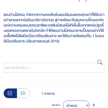
แยมบ้านไม้หอม เกิดจากความหลงใหลในแยมโฮมเมดของคุณย่าที่ได้รับกา
รถ่ายทอดจากมิชชันนารีชาวอังกฤษ สู่การพัฒนาในรุ่นหลานที่คงเอกลัก
ษณ์ความหอมแบบธรรมชาติและรสสัมผัสผลไม้แท้เต็มชิ้นจากแหล่งปลูกชั้
นยอดของเกษตรกรในจังหวัด ทำให้แยมบ้านไม้หอมกลายเป็นของฝากที่ต้
องซื้อติดไม้ติดมือเมื่อมาเยือนเชียงราย และได้รับการคัดสรรเป็น 1 ในของ
ดีเมืองเชียงราย (เชียงรายแบรนด์ 2016)
ค้
7
รายการ
Set
เรียงตาม