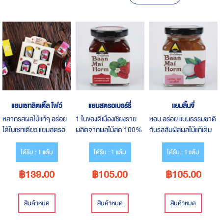
Desce
Direct
แยมเซทลิตเติ้ล โฟว์
แยมสตรอเบอร์รี่
แยมลิ้นจี่
หลากรสผลไม้แท้ๆ อร่อย
1 ในของดีเมืองเชียงราย
หอม อร่อย แบบธรรมชาติ
ได้ในเซทเดียว แยมสตรอ
ผลิตจากผลไม้สด 100%
กับรสสัมผัสผลไม้แท้เต็ม
เบอร์รี่ ลิ้นจี่ มัลเบอร์รี่ และ
หอม อร่อย เต็มเนื้อผลไม้
ชิ้น ไม่มีวัตถุกันเสีย ไม่แต่ง
สับปะรด
กลิ่นและสี
ได้รับ : 1 แต้ม
ได้รับ : 1 แต้ม
ได้รับ : 1 แต้ม
฿139.00
฿105.00
฿105.00
สินค้าหมด
สินค้าหมด
สินค้าหมด