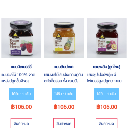
แยมมัลเบอร์รี่
แยมสับปะรด
แยมพลัม (ลูกไหน)
แยมผลไม้ 100% จาก
แยมผลไม้ รับประทานคู่กับ
แยมซุปเปอร์ฟรุ๊ต มี
แหล่งปลูกชั้นดีของ
อะไรก็อร่อย ทั้ง ขนมปัง
ไฟเบอร์สูง ปลูกมากบน
เชียงราย ได้รสชาติจาก
แคร็กเกอร์ โยเกิร์ต หรือ
พื้นที่สูงและอากาศหนาว
เนื้อเน้นๆ แบบธรรมชาติ
ไอศกรีม
เย็น ผลสุกมีเปลือกหวาน
ได้รับ : 1 แต้ม
ได้รับ : 1 แต้ม
ได้รับ : 1 แต้ม
฿105.00
฿105.00
฿105.00
สินค้าหมด
สินค้าหมด
สินค้าหมด