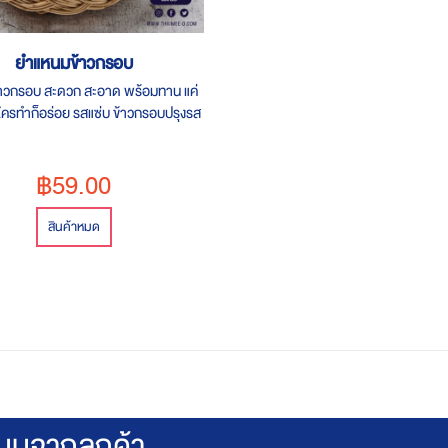
ยำแหนมข้าวกรอบ
าวกรอบ สะดวก สะอาด พร้อมทาน แค่
ครทำก็อร่อย รสแซ่บ ข้าวกรอบปรุงรส
กวัน จำหน่ายราคาชุดละ 59 บาท น้ำ
 กรัม
฿59.00
สินค้าหมด
นนจากลูกค้า