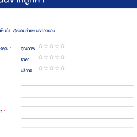
เห็นถึง : สุขอุดมยำแหนมข้าวกรอบ
องคุณ
คุณภาพ
1
2
3
4
5
ราคา
star
stars
stars
stars
stars
1
2
3
4
5
บริการ
star
stars
stars
stars
stars
1
2
3
4
5
star
stars
stars
stars
stars
้า