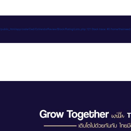
e-d.com/public_html/app/code/Ced/CsVendorReview/Block/Rating/Lists.php:121 Stack trace: #0 /home/t