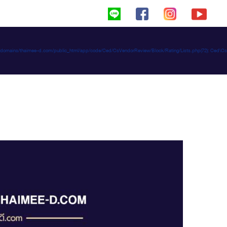
haimeed/domains/thaimee-d.com/public_html/app/code/Ced/CsVendorReview/Block/Rating/Lists.php(72): C