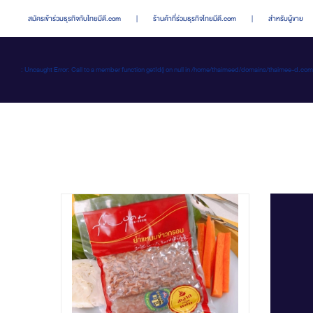
สมัครเข้าร่วมธุรกิจกับไทยมีดี.com
|
ร้านค้าที่ร่วมธุรกิจไทยมีดี.com
|
สำหรับผู้ขาย
: Uncaught Error: Call to a member function getId() on null in /home/thaimeed/domains/thaime