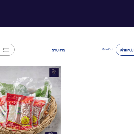
View
1
รายการ
เรียงตาม
as