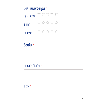
ให้คะแนนของคุณ
คุณภาพ
1
2
3
4
5
ราคา
star
stars
stars
stars
stars
1
2
3
4
5
บริการ
star
stars
stars
stars
stars
1
2
3
4
5
star
stars
stars
stars
stars
ชื่อเล่น
สรุปค่าสินค้า
รีวิว