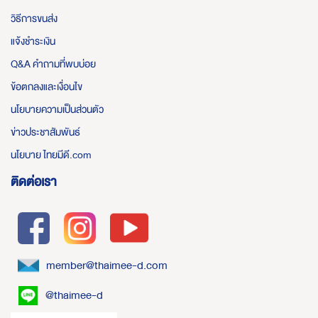
วิธีการขนส่ง
แจ้งชำระเงิน
Q&A คำถามที่พบบ่อย
ข้อตกลงและเงื่อนไข
นโยบายความเป็นส่วนตัว
ข่าวประชาสัมพันธ์
นโยบาย ไทยมีดี.com
ติดต่อเรา
member@thaimee-d.com
@thaimee-d