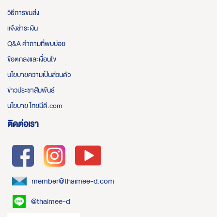
วิธีการขนส่ง
แจ้งชำระเงิน
Q&A คำถามที่พบบ่อย
ข้อตกลงและเงื่อนไข
นโยบายความเป็นส่วนตัว
ข่าวประชาสัมพันธ์
นโยบาย ไทยมีดี.com
ติดต่อเรา
member@thaimee-d.com
@thaimee-d