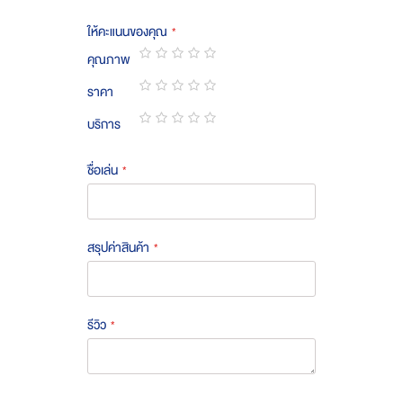
ให้คะแนนของคุณ
คุณภาพ
1
2
3
4
5
ราคา
star
stars
stars
stars
stars
1
2
3
4
5
บริการ
star
stars
stars
stars
stars
1
2
3
4
5
star
stars
stars
stars
stars
ชื่อเล่น
สรุปค่าสินค้า
รีวิว