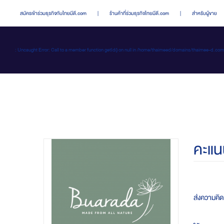
สมัครเข้าร่วมธุรกิจกับไทยมีดี.com
|
ร้านค้าที่ร่วมธุรกิจไทยมีดี.com
|
สำหรับผู้ขาย
: Uncaught Error: Call to a member function getId() on null in /home/thaimeed/domains/thaime
คะแน
ส่งความคิดเ