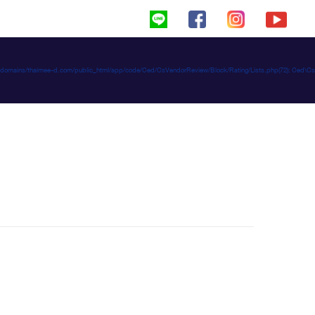
haimeed/domains/thaimee-d.com/public_html/app/code/Ced/CsVendorReview/Block/Rating/Lists.php(72): C