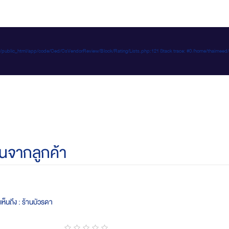
e-d.com/public_html/app/code/Ced/CsVendorReview/Block/Rating/Lists.php:121 Stack trace: #0 /home/t
นจากลูกค้า
ห็นถึง : ร้านบัวรดา