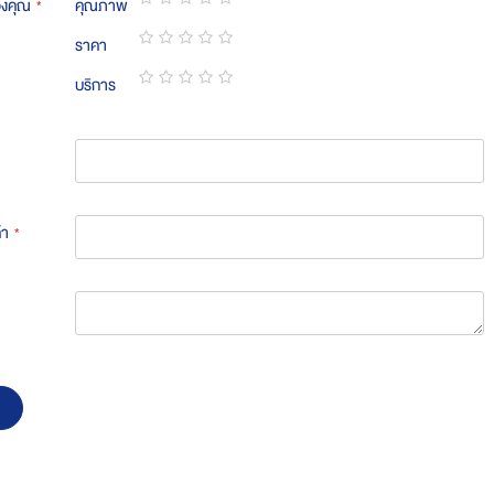
องคุณ
คุณภาพ
1
2
3
4
5
ราคา
star
stars
stars
stars
stars
1
2
3
4
5
บริการ
star
stars
stars
stars
stars
1
2
3
4
5
star
stars
stars
stars
stars
้า