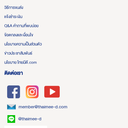
วิธีการขนส่ง
แจ้งชำระเงิน
Q&A คำถามที่พบบ่อย
ข้อตกลงและเงื่อนไข
นโยบายความเป็นส่วนตัว
ข่าวประชาสัมพันธ์
นโยบาย ไทยมีดี.com
ติดต่อเรา
member@thaimee-d.com
@thaimee-d