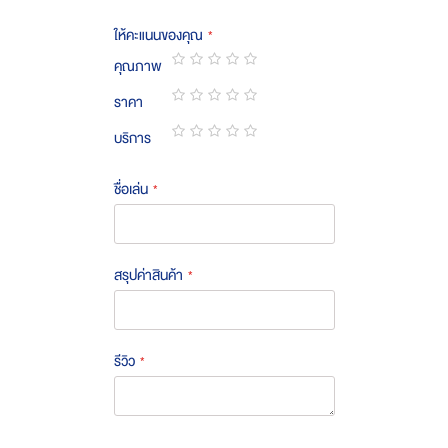
ให้คะแนนของคุณ
คุณภาพ
1
2
3
4
5
ราคา
star
stars
stars
stars
stars
1
2
3
4
5
บริการ
star
stars
stars
stars
stars
1
2
3
4
5
star
stars
stars
stars
stars
ชื่อเล่น
สรุปค่าสินค้า
รีวิว