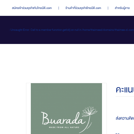
สมัครเข้าร่วมธุรกิจกับไทยมีดี.com
|
ร้านค้าที่ร่วมธุรกิจไทยมีดี.com
|
สำหรับผู้ขาย
: Uncaught Error: Call to a member function getId() on null in /home/thaimeed/domains/thaime
คะแน
ส่งความคิดเ