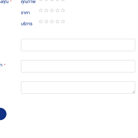
องคุณ
คุณภาพ
1
2
3
4
5
ราคา
star
stars
stars
stars
stars
1
2
3
4
5
บริการ
star
stars
stars
stars
stars
1
2
3
4
5
star
stars
stars
stars
stars
้า