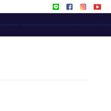
haimeed/domains/thaimee-d.com/public_html/app/code/Ced/CsVendorReview/Block/Rating/Lists.php(72): C