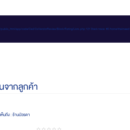
e-d.com/public_html/app/code/Ced/CsVendorReview/Block/Rating/Lists.php:121 Stack trace: #0 /home/t
นจากลูกค้า
ห็นถึง : ร้านบัวรดา