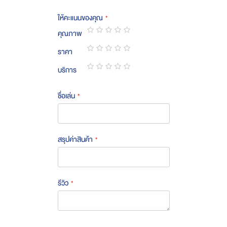
ให้คะแนนของคุณ
คุณภาพ
1
2
3
4
5
ราคา
star
stars
stars
stars
stars
1
2
3
4
5
บริการ
star
stars
stars
stars
stars
1
2
3
4
5
star
stars
stars
stars
stars
ชื่อเล่น
สรุปค่าสินค้า
รีวิว