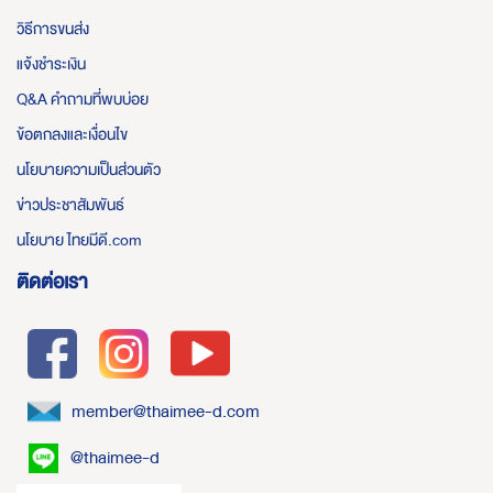
วิธีการขนส่ง
แจ้งชำระเงิน
Q&A คำถามที่พบบ่อย
ข้อตกลงและเงื่อนไข
นโยบายความเป็นส่วนตัว
ข่าวประชาสัมพันธ์
นโยบาย ไทยมีดี.com
ติดต่อเรา
member@thaimee-d.com
@thaimee-d