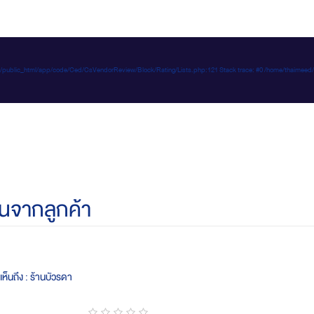
e-d.com/public_html/app/code/Ced/CsVendorReview/Block/Rating/Lists.php:121 Stack trace: #0 /home/t
นจากลูกค้า
ห็นถึง : ร้านบัวรดา