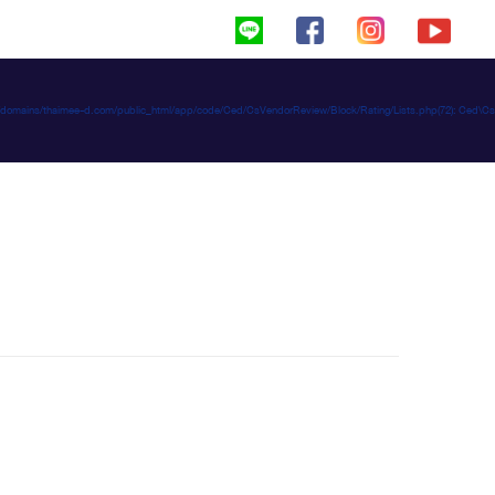
haimeed/domains/thaimee-d.com/public_html/app/code/Ced/CsVendorReview/Block/Rating/Lists.php(72): C