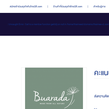
สมัครเข้าร่วมธุรกิจกับไทยมีดี.com
|
ร้านค้าที่ร่วมธุรกิจไทยมีดี.com
|
สำหรับผู้ขาย
: Uncaught Error: Call to a member function getId() on null in /home/thaimeed/domains/thaime
คะแน
ส่งความคิดเ