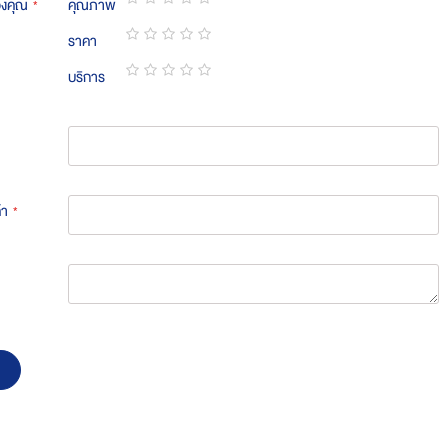
องคุณ
คุณภาพ
1
2
3
4
5
ราคา
star
stars
stars
stars
stars
1
2
3
4
5
บริการ
star
stars
stars
stars
stars
1
2
3
4
5
star
stars
stars
stars
stars
้า