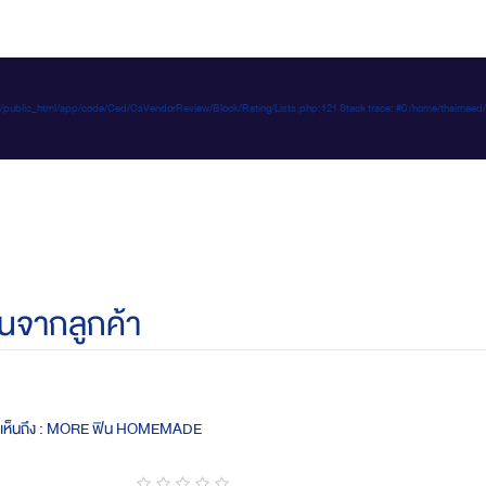
e-d.com/public_html/app/code/Ced/CsVendorReview/Block/Rating/Lists.php:121 Stack trace: #0 /home/t
นจากลูกค้า
ดเห็นถึง : MORE ฟิน HOMEMADE