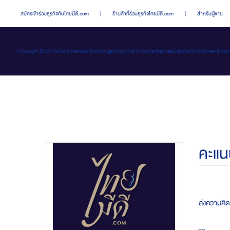
สมัครเข้าร่วมธุรกิจกับไทยมีดี.com
|
ร้านค้าที่ร่วมธุรกิจไทยมีดี.com
|
สำหรับผู้ขาย
: Uncaught Error: Call to a member function getId() on null in /home/thaimeed/domains/thaime
คะแน
ส่งความคิ