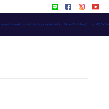
haimeed/domains/thaimee-d.com/public_html/app/code/Ced/CsVendorReview/Block/Rating/Lists.php(72): C