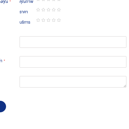
องคุณ
คุณภาพ
1
2
3
4
5
ราคา
star
stars
stars
stars
stars
1
2
3
4
5
บริการ
star
stars
stars
stars
stars
1
2
3
4
5
star
stars
stars
stars
stars
้า