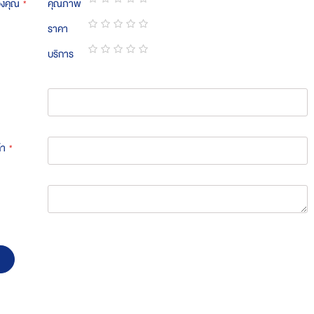
องคุณ
คุณภาพ
1
2
3
4
5
ราคา
star
stars
stars
stars
stars
1
2
3
4
5
บริการ
star
stars
stars
stars
stars
1
2
3
4
5
star
stars
stars
stars
stars
้า