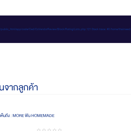
e-d.com/public_html/app/code/Ced/CsVendorReview/Block/Rating/Lists.php:121 Stack trace: #0 /home/t
นจากลูกค้า
ดเห็นถึง : MORE ฟิน HOMEMADE