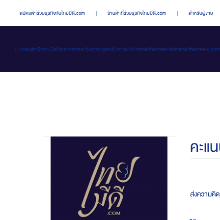
สมัครเข้าร่วมธุรกิจกับไทยมีดี.com
|
ร้านค้าที่ร่วมธุรกิจไทยมีดี.com
|
สำหรับผู้ขาย
: Uncaught Error: Call to a member function getId() on null in /home/thaimeed/domains/thaime
คะแน
ส่งความคิ