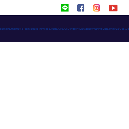
haimeed/domains/thaimee-d.com/public_html/app/code/Ced/CsVendorReview/Block/Rating/Lists.php(72): C