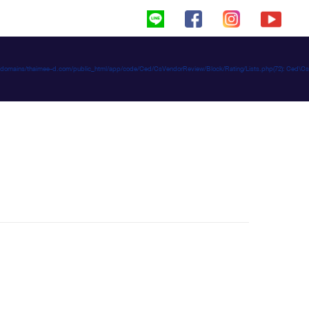
haimeed/domains/thaimee-d.com/public_html/app/code/Ced/CsVendorReview/Block/Rating/Lists.php(72): C