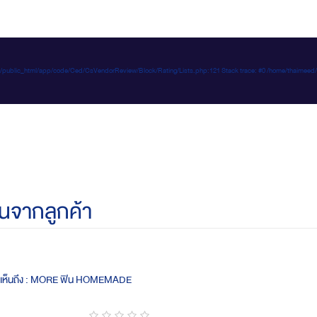
e-d.com/public_html/app/code/Ced/CsVendorReview/Block/Rating/Lists.php:121 Stack trace: #0 /home/t
นจากลูกค้า
ดเห็นถึง : MORE ฟิน HOMEMADE