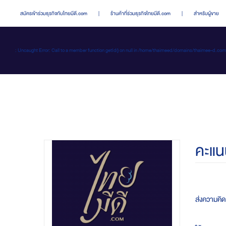
สมัครเข้าร่วมธุรกิจกับไทยมีดี.com
|
ร้านค้าที่ร่วมธุรกิจไทยมีดี.com
|
สำหรับผู้ขาย
: Uncaught Error: Call to a member function getId() on null in /home/thaimeed/domains/thaime
คะแน
ส่งความคิ