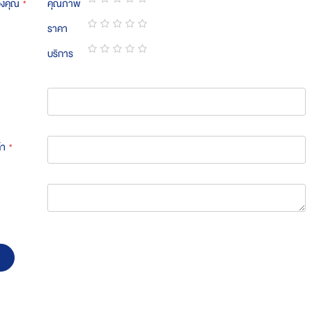
องคุณ
คุณภาพ
1
2
3
4
5
ราคา
star
stars
stars
stars
stars
1
2
3
4
5
บริการ
star
stars
stars
stars
stars
1
2
3
4
5
star
stars
stars
stars
stars
้า