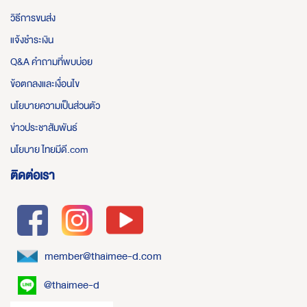
วิธีการขนส่ง
แจ้งชำระเงิน
Q&A คำถามที่พบบ่อย
ข้อตกลงและเงื่อนไข
นโยบายความเป็นส่วนตัว
ข่าวประชาสัมพันธ์
นโยบาย ไทยมีดี.com
ติดต่อเรา
member@thaimee-d.com
@thaimee-d