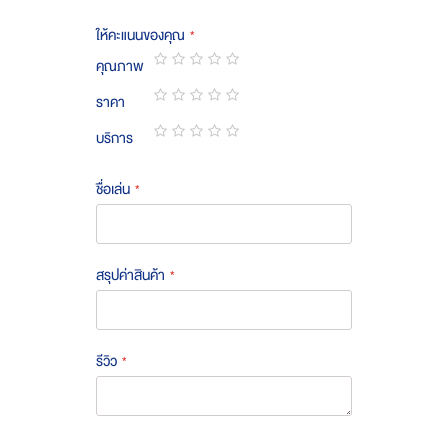
ให้คะแนนของคุณ
คุณภาพ
1
2
3
4
5
ราคา
star
stars
stars
stars
stars
1
2
3
4
5
บริการ
star
stars
stars
stars
stars
1
2
3
4
5
star
stars
stars
stars
stars
ชื่อเล่น
สรุปค่าสินค้า
รีวิว