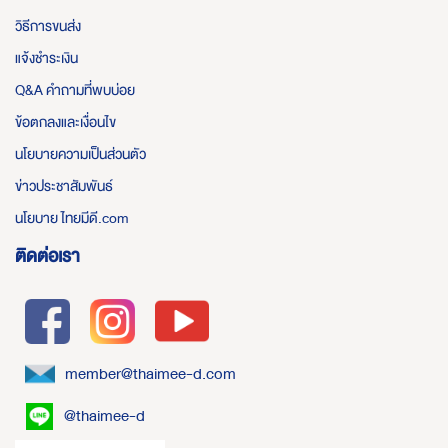
วิธีการขนส่ง
แจ้งชำระเงิน
Q&A คำถามที่พบบ่อย
ข้อตกลงและเงื่อนไข
นโยบายความเป็นส่วนตัว
ข่าวประชาสัมพันธ์
นโยบาย ไทยมีดี.com
ติดต่อเรา
member@thaimee-d.com
@thaimee-d