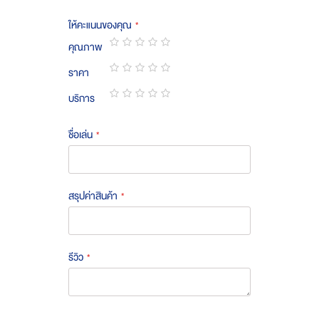
ให้คะแนนของคุณ
คุณภาพ
1
2
3
4
5
ราคา
star
stars
stars
stars
stars
1
2
3
4
5
บริการ
star
stars
stars
stars
stars
1
2
3
4
5
star
stars
stars
stars
stars
ชื่อเล่น
สรุปค่าสินค้า
รีวิว