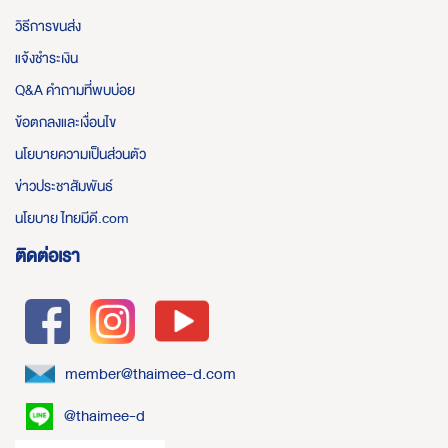
วิธีการขนส่ง
แจ้งชำระเงิน
Q&A คำถามที่พบบ่อย
ข้อตกลงและเงื่อนไข
นโยบายความเป็นส่วนตัว
ข่าวประชาสัมพันธ์
นโยบาย ไทยมีดี.com
ติดต่อเรา
member@thaimee-d.com
@thaimee-d