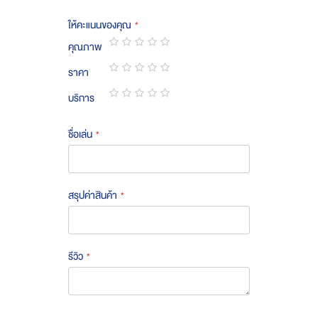
ให้คะแนนของคุณ
คุณภาพ
1
2
3
4
5
ราคา
star
stars
stars
stars
stars
1
2
3
4
5
บริการ
star
stars
stars
stars
stars
1
2
3
4
5
star
stars
stars
stars
stars
ชื่อเล่น
สรุปค่าสินค้า
รีวิว