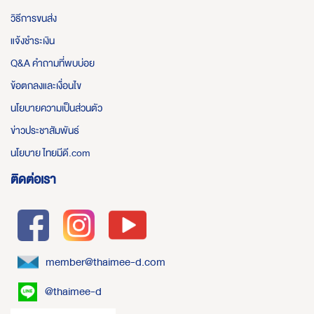
วิธีการขนส่ง
แจ้งชำระเงิน
Q&A คำถามที่พบบ่อย
ข้อตกลงและเงื่อนไข
นโยบายความเป็นส่วนตัว
ข่าวประชาสัมพันธ์
นโยบาย ไทยมีดี.com
ติดต่อเรา
member@thaimee-d.com
@thaimee-d