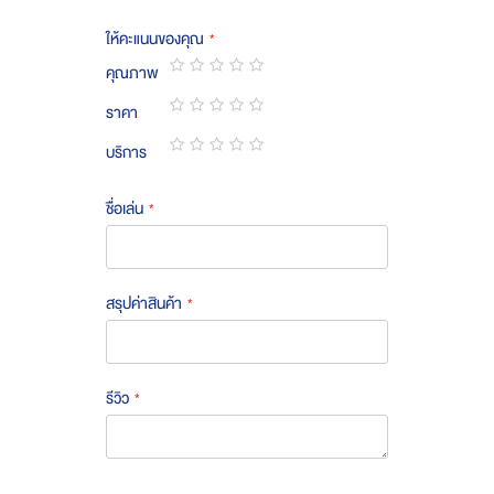
ให้คะแนนของคุณ
คุณภาพ
1
2
3
4
5
ราคา
star
stars
stars
stars
stars
1
2
3
4
5
บริการ
star
stars
stars
stars
stars
1
2
3
4
5
star
stars
stars
stars
stars
ชื่อเล่น
สรุปค่าสินค้า
รีวิว