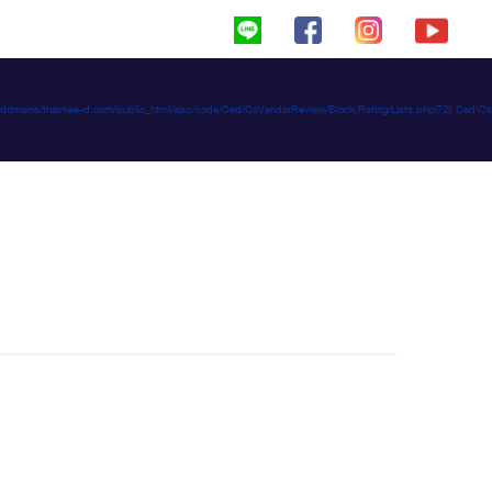
haimeed/domains/thaimee-d.com/public_html/app/code/Ced/CsVendorReview/Block/Rating/Lists.php(72): C