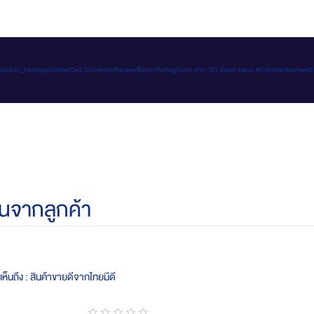
e-d.com/public_html/app/code/Ced/CsVendorReview/Block/Rating/Lists.php:121 Stack trace: #0 /home/t
นจากลูกค้า
ห็นถึง : สินค้าขายดีจากไทยมีดี