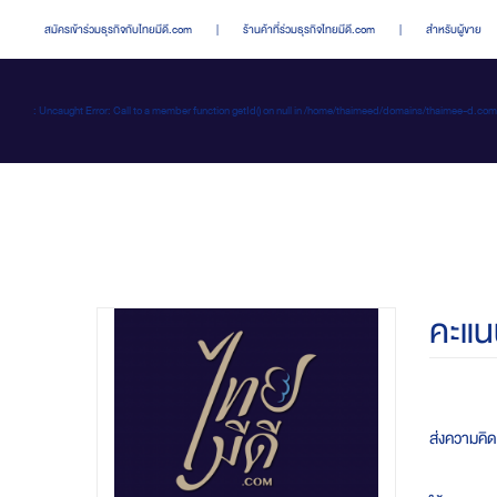
สมัครเข้าร่วมธุรกิจกับไทยมีดี.com
|
ร้านค้าที่ร่วมธุรกิจไทยมีดี.com
|
สำหรับผู้ขาย
: Uncaught Error: Call to a member function getId() on null in /home/thaimeed/domains/thaime
คะแน
ส่งความคิดเ