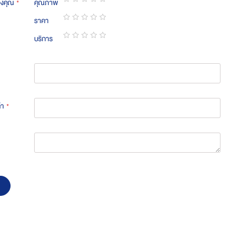
องคุณ
คุณภาพ
1
2
3
4
5
ราคา
star
stars
stars
stars
stars
1
2
3
4
5
บริการ
star
stars
stars
stars
stars
1
2
3
4
5
star
stars
stars
stars
stars
้า