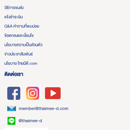
วิธีการขนส่ง
แจ้งชำระเงิน
Q&A คำถามที่พบบ่อย
ข้อตกลงและเงื่อนไข
นโยบายความเป็นส่วนตัว
ข่าวประชาสัมพันธ์
นโยบาย ไทยมีดี.com
ติดต่อเรา
member@thaimee-d.com
@thaimee-d