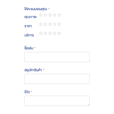
ให้คะแนนของคุณ
คุณภาพ
1
2
3
4
5
ราคา
star
stars
stars
stars
stars
1
2
3
4
5
บริการ
star
stars
stars
stars
stars
1
2
3
4
5
star
stars
stars
stars
stars
ชื่อเล่น
สรุปค่าสินค้า
รีวิว