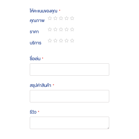
ให้คะแนนของคุณ
คุณภาพ
1
2
3
4
5
ราคา
star
stars
stars
stars
stars
1
2
3
4
5
บริการ
star
stars
stars
stars
stars
1
2
3
4
5
star
stars
stars
stars
stars
ชื่อเล่น
สรุปค่าสินค้า
รีวิว