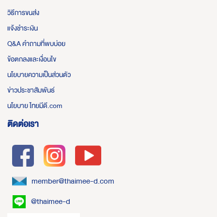
วิธีการขนส่ง
แจ้งชำระเงิน
Q&A คำถามที่พบบ่อย
ข้อตกลงและเงื่อนไข
นโยบายความเป็นส่วนตัว
ข่าวประชาสัมพันธ์
นโยบาย ไทยมีดี.com
ติดต่อเรา
member@thaimee-d.com
@thaimee-d