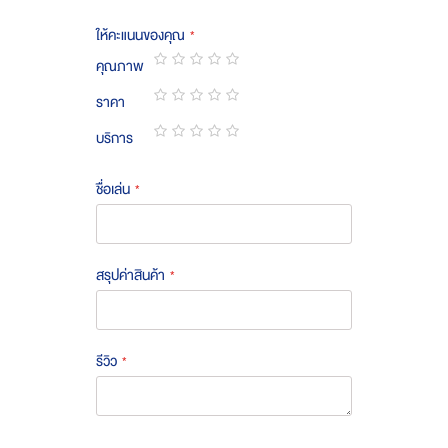
ให้คะแนนของคุณ
คุณภาพ
1
2
3
4
5
ราคา
star
stars
stars
stars
stars
1
2
3
4
5
บริการ
star
stars
stars
stars
stars
1
2
3
4
5
star
stars
stars
stars
stars
ชื่อเล่น
สรุปค่าสินค้า
รีวิว