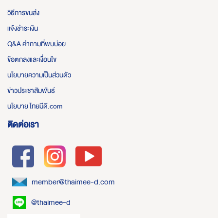
วิธีการขนส่ง
แจ้งชำระเงิน
Q&A คำถามที่พบบ่อย
ข้อตกลงและเงื่อนไข
นโยบายความเป็นส่วนตัว
ข่าวประชาสัมพันธ์
นโยบาย ไทยมีดี.com
ติดต่อเรา
member@thaimee-d.com
@thaimee-d