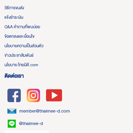
วิธีการขนส่ง
แจ้งชำระเงิน
Q&A คำถามที่พบบ่อย
ข้อตกลงและเงื่อนไข
นโยบายความเป็นส่วนตัว
ข่าวประชาสัมพันธ์
นโยบาย ไทยมีดี.com
ติดต่อเรา
member@thaimee-d.com
@thaimee-d