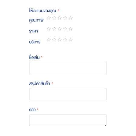
ให้คะแนนของคุณ
คุณภาพ
1
2
3
4
5
ราคา
star
stars
stars
stars
stars
1
2
3
4
5
บริการ
star
stars
stars
stars
stars
1
2
3
4
5
star
stars
stars
stars
stars
ชื่อเล่น
สรุปค่าสินค้า
รีวิว