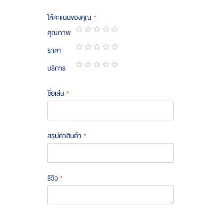
ให้คะแนนของคุณ
คุณภาพ
1
2
3
4
5
ราคา
star
stars
stars
stars
stars
1
2
3
4
5
บริการ
star
stars
stars
stars
stars
1
2
3
4
5
star
stars
stars
stars
stars
ชื่อเล่น
สรุปค่าสินค้า
รีวิว