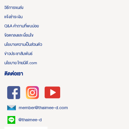
วิธีการขนส่ง
แจ้งชำระเงิน
Q&A คำถามที่พบบ่อย
ข้อตกลงและเงื่อนไข
นโยบายความเป็นส่วนตัว
ข่าวประชาสัมพันธ์
นโยบาย ไทยมีดี.com
ติดต่อเรา
member@thaimee-d.com
@thaimee-d