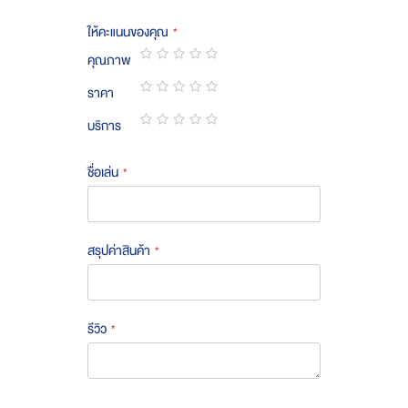
ให้คะแนนของคุณ
คุณภาพ
1
2
3
4
5
ราคา
star
stars
stars
stars
stars
1
2
3
4
5
บริการ
star
stars
stars
stars
stars
1
2
3
4
5
star
stars
stars
stars
stars
ชื่อเล่น
สรุปค่าสินค้า
รีวิว