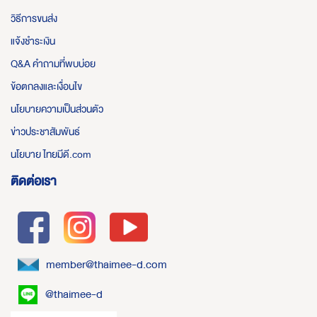
วิธีการขนส่ง
แจ้งชำระเงิน
Q&A คำถามที่พบบ่อย
ข้อตกลงและเงื่อนไข
นโยบายความเป็นส่วนตัว
ข่าวประชาสัมพันธ์
นโยบาย ไทยมีดี.com
ติดต่อเรา
member@thaimee-d.com
@thaimee-d