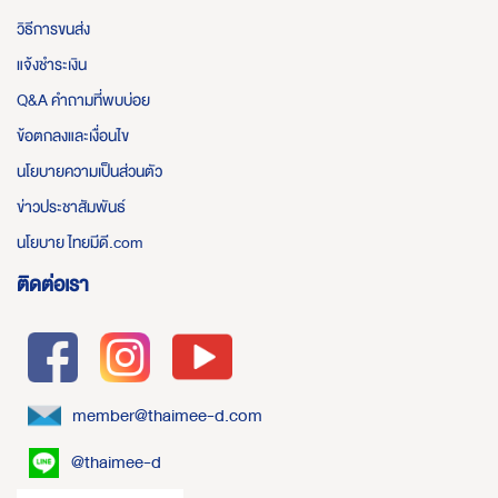
วิธีการขนส่ง
แจ้งชำระเงิน
Q&A คำถามที่พบบ่อย
ข้อตกลงและเงื่อนไข
นโยบายความเป็นส่วนตัว
ข่าวประชาสัมพันธ์
นโยบาย ไทยมีดี.com
ติดต่อเรา
member@thaimee-d.com
@thaimee-d