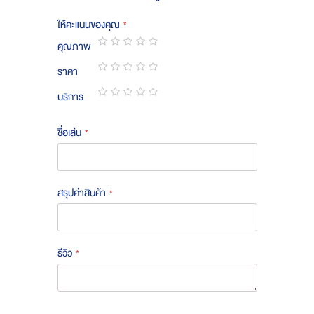
ให้คะแนนของคุณ
คุณภาพ
1
2
3
4
5
ราคา
star
stars
stars
stars
stars
1
2
3
4
5
บริการ
star
stars
stars
stars
stars
1
2
3
4
5
star
stars
stars
stars
stars
ชื่อเล่น
สรุปค่าสินค้า
รีวิว