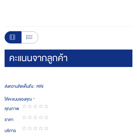
คะแนนจากลูกค้า
ส่งความคิดเห็นถึง : RIN
ให้คะแนนของคุณ
คุณภาพ
1
2
3
4
5
3
ราคา
star
stars
stars
stars
stars
1
2
4
5
stars
บริการ
star
stars
stars
stars
1
2
3
4
5