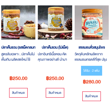
Desce
Direct
ปลาเค็มรวน (รสเผ็ดกลมกล่อม)
ปลาเค็มรวน (ไม่เผ็ด)
แซลมอนคั่วสมุนไพร
สูตรลับเฉพาะ..ปลาเค็มไม่
ปลาอินทรีเนื้อหอม คัด
วัตถุดิบหลักผลิตจาก
เค็มเกิน ผลิตสดใหม่ ใช้
คุณภาพอย่างดี นำมา
แซลมอนเกรดดีที่สุด ปรุง
ปลาเค็มอินทรีเกรดดีที่สุด
บรรจงคั่วรวนแบบโบราณ
ด้วยสมุนไพร กระชายขาว
คุณภาพคับกระปุก
และบรรจุลงกระปุกอย่างดี
กระเทียม เด็กทานได้ ดีต่อ
ได้รับ : 2 แต้ม
สุขภาพ
฿250.00
฿250.00
฿280.00
สินค้าหมด
สินค้าหมด
สินค้าหมด