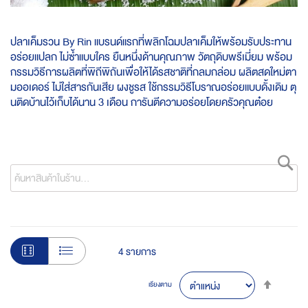
ปลาเค็มรวน By Rin แบรนด์แรกที่พลิกโฉมปลาเค็มให้พร้อมรับประทาน
อร่อยแปลก ไม่ซ้ำแบบใคร ยืนหนึ่งด้านคุณภาพ วัตถุดิบพรีเมี่ยม พร้อม
กรรมวิธีการผลิตที่พิถีพิถันเพื่อให้ได้รสชาติที่กลมกล่อม ผลิตสดใหม่ตา
มออเดอร์ ไม่ใส่สารกันเสีย ผงชูรส ใช้กรรมวิธีโบราณอร่อยแบบดั้งเดิม ตุ
นติดบ้านไว้เก็บได้นาน 3 เดือน การันตีความอร่อยโดยครัวคุณต๋อย
ค้
4
รายการ
Set
เรียงตาม