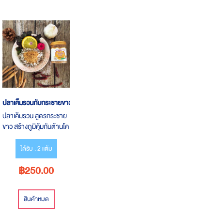
ปลาเค็มรวนกับกระชายขาว
ปลาเค็มรวน สูตรกระชาย
ขาว สร้างภูมิคุ้มกันต้านโค
วิด มื้อง่ายๆ อร่อย ได้
ประโยชน์แบบเต็มๆ
ได้รับ : 2 แต้ม
฿250.00
สินค้าหมด