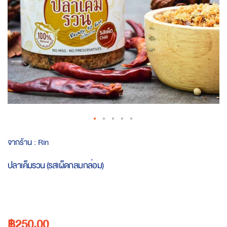
Skip
จากร้าน :
Rin
to
the
ปลาเค็มรวน (รสเผ็ดกลมกล่อม)
beginning
of
the
images
gallery
฿250.00