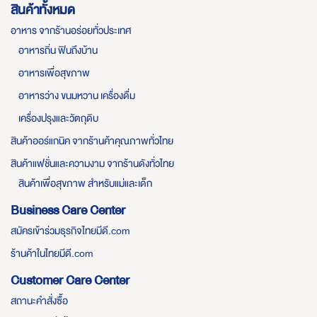
สินค้าทั้งหมด
อาหาร จากร้านอร่อยทั่วประเทศ
อาหารถิ่น ฟินถึงบ้าน
อาหารเพื่อสุขภาพ
อาหารว่าง ขนมหวาน เครื่องดื่ม
เครื่องปรุงและวัตถุดิบ
สินค้าออร์แกนิค จากร้านค้าคุณภาพทั่วไทย
สินค้าแฟชั่นและความงาม จากร้านดังทั่วไทย
สินค้าเพื่อสุขภาพ สำหรับแม่และเด็ก
Business Care Center
สมัครเข้าร่วมธุรกิจไทยมีดี.com
ร้านค้าในไทยมีดี.com
Customer Care Center
สถานะคำสั่งซื้อ