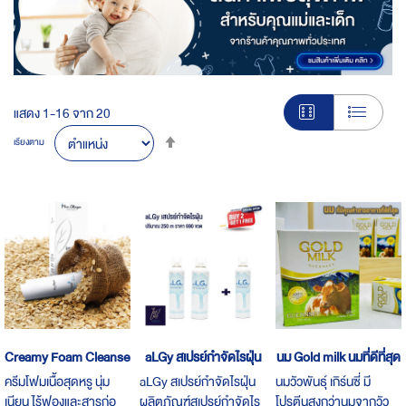
แสดง
1
-
16
จาก
20
Set
เรียงตาม
Descending
Direction
Creamy Foam Cleanser
aLGy สเปรย์กำจัดไรฝุ่น
นม Gold milk นมที่ดีที่สุด
ครีมโฟมเนื้อสุดหรู นุ่ม
aLGy สเปรย์กำจัดไรฝุ่น
นมวัวพันธุ์ เกิร์นซี่ มี
เนียน ไร้ฟองและสารก่อ
ผลิตภัณฑ์สเปรย์กำจัดไร
โปรตีนสูงกว่านมจากวัว