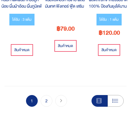
น้อย ผื่นผ้าอ้อม ผื่นภูมิแพ้
มันเทศ ฟิงเกอร์ ฟู๊ด เสริม
100% ป้องกันยุงได้นาน
ผิวหนัง ผดร้อน รอยบวม
พัฒนาการด้านการทาน
กว่า 3 ชั่วโมง
แดงยุงกัด
อาหารด้วยตนเอง ด้าน
ได้รับ : 3 แต้ม
ได้รับ : 1 แต้ม
ประสาทสัมผัสทั้งสายตา-
฿79.00
฿120.00
กล้ามเนื่อมัดเล็ก และเป็น
จุดเริ่มต้นของการเคี้ยว
สินค้าหมด
สินค้าหมด
สินค้าหมด
Page
You're currently reading page
Page
Page
ไปขั้นตอนชำระเงิน
1
2