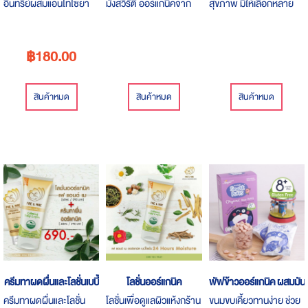
อินทรีย์ผสมแอนโทไซยา
มังสวิรัติ ออร์แกนิค​จาก​ ​
สุขภาพ มีให้เลือกหลาย
นินจากข้าวสีเข้ม สารต้าน
นอร์ท​ ออร์แกนิค​ไทย​
หลายรสชาติ
อนุมูลอิสระจากธรรมชาติ
ฟาร์ม ผสม ผ​งบุกและคา
ออร์แกนิค 100%
ราจีแนน​100 %
฿180.00
naturaผสมสารให้ความ
หวานผู้ป่วยเบาหวานทาน
ได้เด็กทานฟันไม่ผุคุมน้ำ
สินค้าหมด
สินค้าหมด
สินค้าหมด
หนักทานแล้วไม่อ้วนl
ครีมทาผดผื่นและโลชั่นเบบี้
โลชั่นออร์แกนิค
พัฟข้าวออร์แกนิค ผสมมันม่
ครีมทาผดผื่นและโลชั่น
โลชั่นเพื่อดูแลผิวแห้งกร้าน
ขนมขบเคี้ยวทานง่าย ช่วย