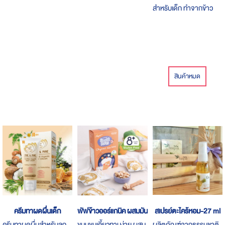
สำหรับเด็ก ทำจากข้าว
หอมมะลิเต็มเมล็ด
สินค้าหมด
ครีมทาผดผื่นเด็ก
พัฟข้าวออร์แกนิค ผสมมันเทศ รสส้ม
สเปรย์ตะไคร้หอม-27 ml
ครีมทาผดผื่นสำหรับลูก
ขนมขบเคี้ยวทานง่าย ผสม
ผลิตภัณฑ์จากธรรมชาติ