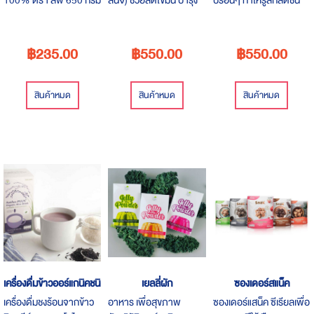
/ 235 บาท น้ำตาลดอก
ตับทำมาจากเนื้อและเมล็ด
เหลือเกิน สามารถดื่มแทน
มะพร้าวแท้ 100%
ของลิ้นจี่
ชากาแฟได้และยังมี
สามารถใช้ปรุงอาหารแทน
ประโยชน์ต่อสุขภาพ
฿235.00
฿550.00
฿550.00
น้ำตาลทราย ทุกการปรุง
อาหารคาว หวาน ผสม
เครื่องดื่มเพื่อสุขภาพที่ดี
สินค้าหมด
สินค้าหมด
สินค้าหมด
กว่า
เครื่องดื่มข้าวออร์แกนิคชนิดผง
เยลลี่ผัก
ซองเดอร์สแน็ค
เครื่องดื่มชงร้อนจากข้าว
อาหาร​ เพื่อสุขภาพ​
ซองเดอร์แสน็ค ซีเรียลเพื่อ