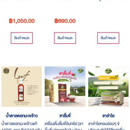
ระคายเคือง ผ่านการ
ฝุ่น จากน้ำมันหอมระเหย
สายพันธุ์อื่น สารอาหาร
ทดสอบโดยแพทย์ผู้เชียว
ธรรมชาติ ป้องกันและ
ใกล้เคียงน้ำนมแม่ เด็กหรือ
ชาญแล้วว่าอ่อนโยนต่อผิว
กำจัดไรฝุ่น
ผู้ใหญ่แพ้นมวัวทานได้
฿1,050.00
฿690.00
สินค้าหมด
สินค้าหมด
สินค้าหมด
น้ำตาลดอกมะพร้าว
ชาลิ้นจี่
ชาลำไย
น้ำตาลดอกมะพร้าวแท้
เครื่องดื่มลิ้นจี่อินทรีย์ (ชา
ชาลำไยหอมอ่อนๆ จิ
100% ตรา ลีฟ 650 กรัม
ลิ้นจี่) ช่วยลดไขมัน บำรุง
บร้อนๆ ทำให้รู้สึกสดชื่น